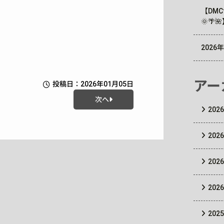
【DM
🌞🌴
202
アー
投稿日：2026年01月05日
次へ
202
202
202
202
202