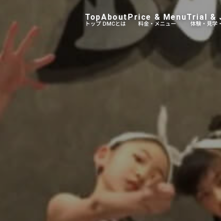
Top
About
Price & Menu
Trial & 
トップ
DMCとは
料金・メニュー
体験・見学