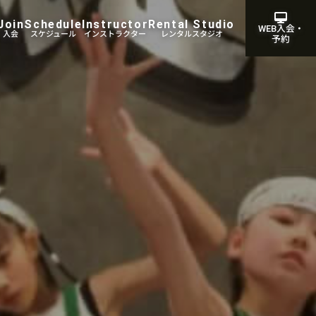
Join
Schedule
Instructor
Rental Studio
WEB入会・
・入会
スケジュール
インストラクター
レンタルスタジオ
予約