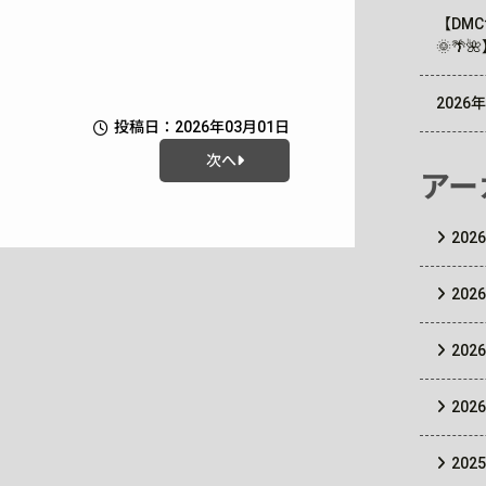
【DM
🌞🌴
202
投稿日：2026年03月01日
次へ
アー
202
202
202
202
202