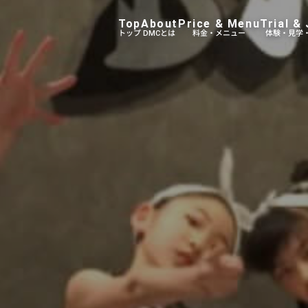
Top
About
Price & Menu
Trial & 
トップ
DMCとは
料金・メニュー
体験・見学