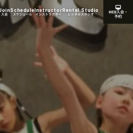
Join
Schedule
Instructor
Rental Studio
WEB入会・
・入会
スケジュール
インストラクター
レンタルスタジオ
予約